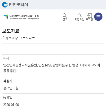
주메뉴
검색영역 열기
주메뉴 열기
회원가입
로그인
보도자료
정보마당
보도자료
제목
인천인재평생교육진흥원, 인천 RISE 활성화를 위한 평생교육체제 고도화
공동 추진
작성자
정책연구실
등록일
2026-01-06