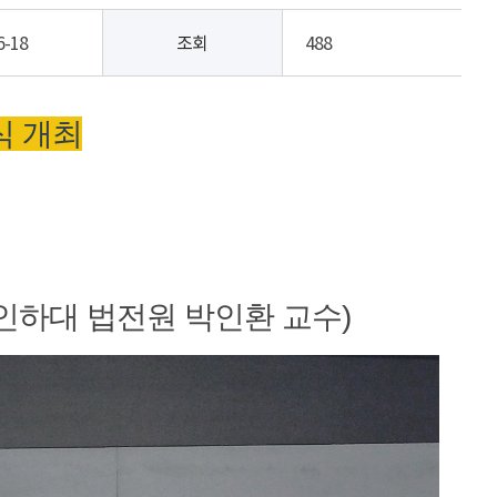
6-18
조회
488
식 개최
(인하대 법전원 박인환 교수)