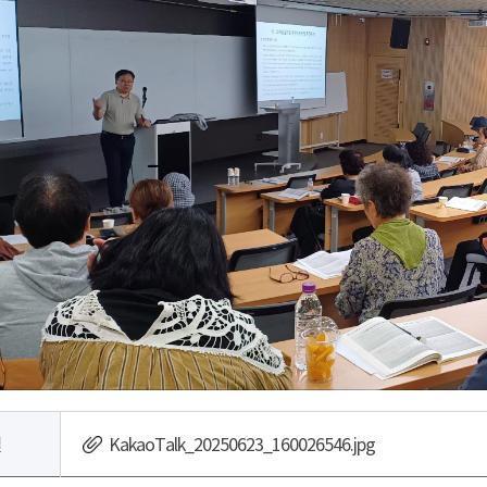
일
KakaoTalk_20250623_160026546.jpg