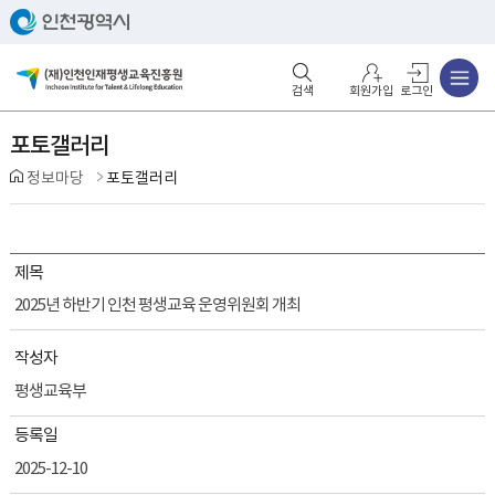
주메뉴
검색영역 열기
주메뉴 열기
회원가입
로그인
포토갤러리
정보마당
포토갤러리
제목
2025년 하반기 인천 평생교육 운영위원회 개최
작성자
평생교육부
등록일
2025-12-10