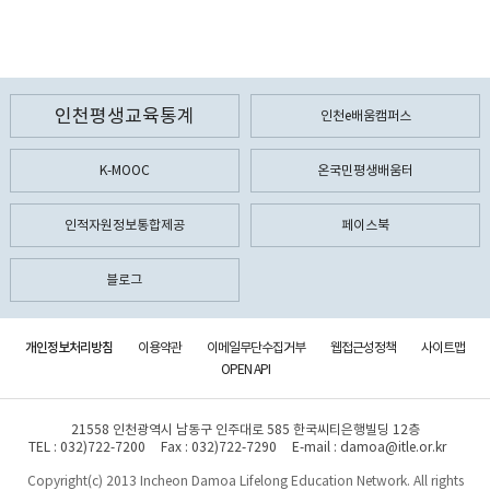
인천평생교육통계
인천e배움캠퍼스
K-MOOC
온국민평생배움터
인적자원정보통합제공
페이스북
블로그
개인정보처리방침
이용약관
이메일무단수집거부
웹접근성정책
사이트맵
OPEN API
21558 인천광역시 남동구 인주대로 585 한국씨티은행빌딩 12층
TEL : 032)722-7200
Fax : 032)722-7290
E-mail : damoa@itle.or.kr
Copyright(c) 2013 Incheon Damoa Lifelong Education Network. All rights