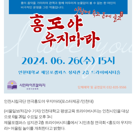
인천시립극단 연극홍도야 우지마라(포스터제공 /인천대)
(서울일보/차강수 기자) 인천대학교 평생교육 트라이버시티는 인천시민을 대상
으로 6월 26일 수요일 오후 3시
제물포캠퍼스 성지관 2층 트라이버시티홀에서 ‘시민초청 연극회 <홍도야 우지마
라> 어울림 놀이를 개최한다고 밝혔다.