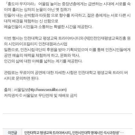
『홍도야 우지마라』 어울림 놀이는 중장년층에게는 급변하는 시대에 서로를 속
이며 흘리는 상처의 눈물이 아닌 옛 정취가
만들어 내는 순박함과 따듯함 으로 향수를 자극하고, 젊은 층에게는 서로 다른 시
대적 배경을 체험하는 신 선함으로
예술인들이 시민들과 소통하는 특별한 시간을 제공한다.
이번 행사는 인천대학교 평생교육 트라이버시티와 (재)인천인재평생교육진흥 원
의 시민라이프칼리지 인천대캠퍼스사업
일환으로, 인천시립극단의 후원을 받아 기획되었으며 이를 통해 인천시민들에게
공연 예술의 매력을 체험하게 하고, 문화와 역사,
인간의 삶에 대한 이해를 넓히는 계기를 제공한다.
관람료는 무료이며 공연에 대한 자세한 사항은 인천대학교 평생교육 트라이 버
시티로 문의하면 된다.
출처 : 서울일보(http://www.seoulilbo.com)
저작권자 © 서울일보 무단전재 및 재배포 금지
인천대학교 평생교육 트라이버시티, 인천시민대학 명예시민 석사과정생 ‘ 공연진행 프로세스 진로탐색 ’현장실천활동 참여
이전글