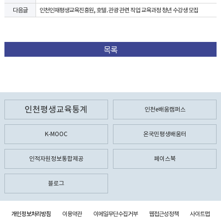
인천인재평생교육진흥원, 호텔․관광 관련 직업 교육과정 청년 수강생 모집
다음글
목록
인천평생교육통계
인천e배움캠퍼스
K-MOOC
온국민평생배움터
인적자원정보통합제공
페이스북
블로그
개인정보처리방침
이용약관
이메일무단수집거부
웹접근성정책
사이트맵