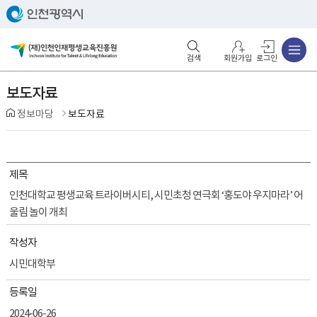
주메뉴
검색영역 열기
주메뉴 열기
회원가입
로그인
보도자료
정보마당
보도자료
제목
인천대학교 평생교육 트라이버시티, 시민초청 연극회 ‘홍도야 우지마라’ 어
울림 놀이 개최
작성자
시민대학부
등록일
2024-06-26