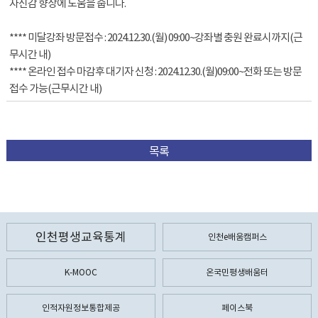
자신감 향상에 도움을 줍니다.
**** 미달강좌 방문접수 : 2024.12.30.(월) 09:00~강좌별 충원 완료시까지(근
무시간 내)
**** 온라인 접수 마감후 대기자 신청 : 2024.12.30.(월)09:00~전화 또는 방문
접수 가능(근무시간 내)
목록
인천평생교육통계
인천e배움캠퍼스
K-MOOC
온국민평생배움터
인적자원정보통합제공
페이스북