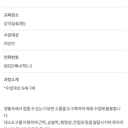
교육장소
강의실4(3층)
수강대상
어린이
전화번호
(032)749-6791~2
과정소개
*수업대상 : 6세-7세
생활속에서 접할 수 있는 다양한 소품을 도구화하여 체육 수업에 활용합니
다.
대소도구를 이용하여 근력, 순발력, 평형성, 민첩성 등을 발달시키며 유아의