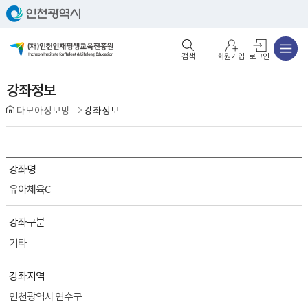
주메뉴
검색영역 열기
주메뉴 열기
회원가입
로그인
강좌정보
다모아정보망
강좌정보
강좌명
유아체육C
강좌구분
기타
강좌지역
인천광역시 연수구