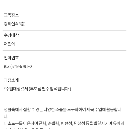
교육장소
강의실4(3층)
수강대상
어린이
전화번호
(032)749-6791~2
과정소개
*수업대상 : 3세 (부모님 필수 참석입니다. )
생활속에서 접할 수 있는 다양한 소품을 도구화하여 체육 수업에 활용합니
다.
대소도구를 이용하여 근력, 순발력, 평형성, 민첩성 등을 발달시키며 유아의