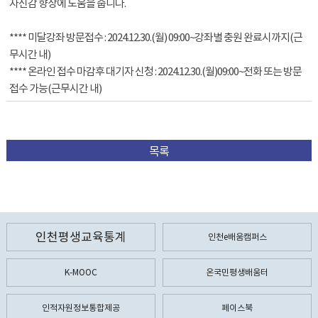
자신감 향상에 도움을 줍니다.
**** 미달강좌 방문접수 : 2024.12.30.(월) 09:00~강좌별 충원 완료시까지(근
무시간 내)
**** 온라인 접수 마감후 대기자 신청 : 2024.12.30.(월)09:00~전화 또는 방문
접수 가능(근무시간 내)
목록
인천평생교육통계
인천e배움캠퍼스
K-MOOC
온국민평생배움터
인적자원정보통합제공
페이스북