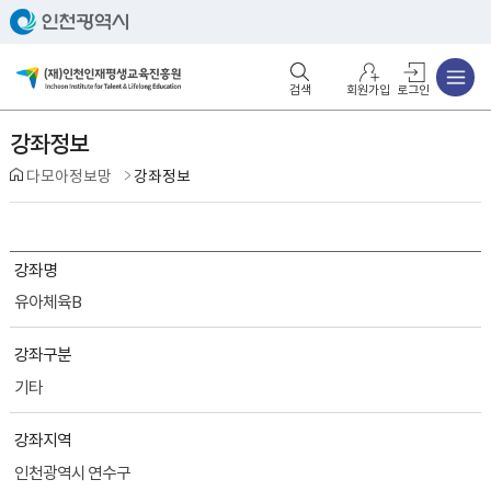
주메뉴
검색영역 열기
주메뉴 열기
회원가입
로그인
강좌정보
다모아정보망
강좌정보
강좌명
유아체육B
강좌구분
기타
강좌지역
인천광역시 연수구