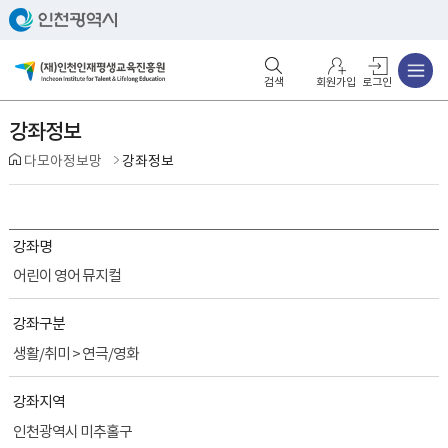
주메뉴
검색영역 열기
주메뉴 열기
회원가입
로그인
강좌정보
다모아정보망
강좌정보
강좌명
어린이 영어 뮤지컬
강좌구분
생활/취미 > 연극/영화
강좌지역
인천광역시 미추홀구