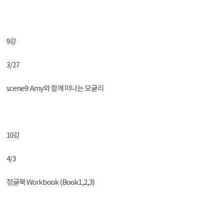
9강
3/27
scene9: Amy와 함께 떠나는 모글리
10강
4/3
정글북 Workbook (Book1,2,3)