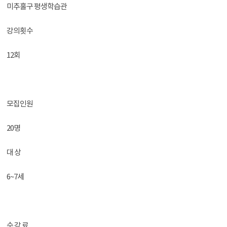
미추홀구 평생학습관
강의횟수
12회
모집인원
20명
대 상
6~7세
수 강 료