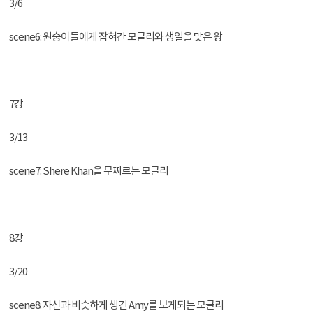
3/6
scene6: 원숭이들에게 잡혀간 모글리와 생일을 맞은 왕
7강
3/13
scene7: Shere Khan을 무찌르는 모글리
8강
3/20
scene8: 자신과 비슷하게 생긴 Amy를 보게되는 모글리