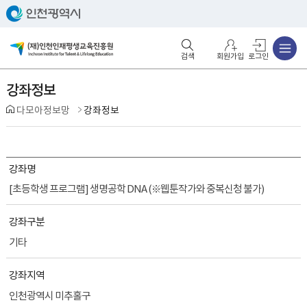
주메뉴
검색영역 열기
주메뉴 열기
회원가입
로그인
강좌정보
다모아정보망
강좌정보
강좌명
[초등학생 프로그램] 생명공학 DNA (※웹툰작가와 중복신청 불가)
강좌구분
기타
강좌지역
인천광역시 미추홀구