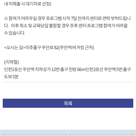
내 미제출 시 대기자로 선정)
※ 참여가 어려우실 경우 프로그램 시작 7일 전까지 센터로 연락 부탁드립니
다. 이후 취소 및 교육당일 불참할 경우 추후 센터 프로그램 참여가 어려울
수 있습니다.
<오시는 길>미추홀구 주안로 82(주안역 버거킹 근처)
(지하철)
인천1호선 주안역 지하상가 12번 출구 전방 66m인천2호선 주안역 5번 출구
도보 5분
목록