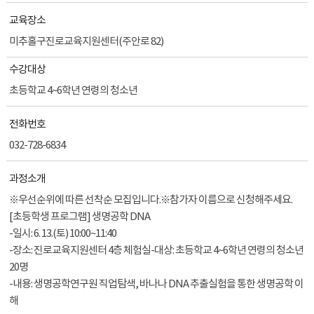
교육장소
미추홀구진로교육지원센터(주안로 82)
수강대상
초등학교 4~6학년 연령의 청소년
전화번호
032-728-6834
과정소개
※우선순위에 따른 선착순 모집입니다.※참가자 이름으로 신청해주세요.
[초등학생 프로그램] 생명공학 DNA
-일시: 6. 13.(토) 10:00~11:40
-장소: 진로교육지원센터 4층 체험실-대상: 초등학교 4~6학년 연령의 청소년
20명
-내용: 생명공학연구원 직업탐색, 바나나 DNA 추출실험을 통한 생명공학 이
해