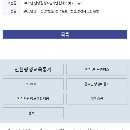
2025년 설 명절 청탁금지법 웹배너 및 카드뉴스
이전글
2025년 중구 평생학습관 정규 프로그램 운영 강사 모집 홍보
다음글
목록
인천평생교육통계
인천e배움캠퍼스
K-MOOC
온국민평생배움터
인적자원정보통합제공
페이스북
블로그