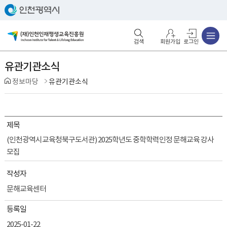
주메뉴
검색영역 열기
주메뉴 열기
회원가입
로그인
유관기관소식
정보마당
유관기관소식
제목
(인천광역시교육청북구도서관) 2025학년도 중학학력인정 문해교육 강사
모집
작성자
문해교육센터
등록일
2025-01-22