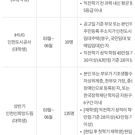
직전학기 전 과목 내신 평균 
5등급 이내
공고일 기준 부모 또는 본인의
주민등록 주소지가 인천도시
iHUG
03월 ~
임대주택(영구, 국민임대 및
인천도시공사
10명
06월
매입임대)인 자
(대학생)
직전학기 성적 학점 4.5만점 기
3.0 이상(4.3만점 기준 2.8 이상)
본인 또는 부모가 기초생활수급
차상위계층, 한부모 가정, 중증
장애인으로 등록된 자, 또는
한국장학재단 학자금 지원구
6구간 이내
상반기
03월 ~
[재학생] 직전학기 성적이 학점 
인천인희망드림
135명
06월
만점 기준 2.8 이상(4.3 만점 기준
(대학생)
이상)
[편입 후 첫학기 재학생] 편입 