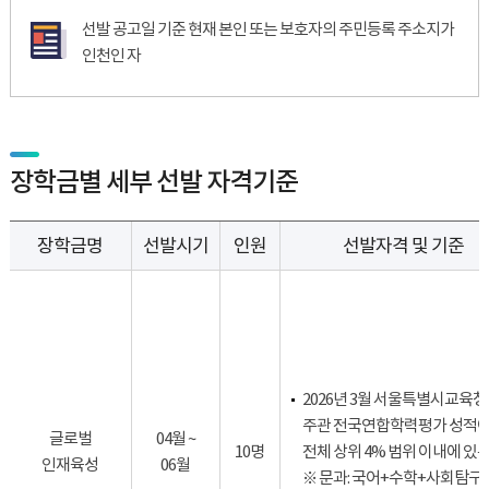
선발 공고일 기준 현재 본인 또는 보호자의 주민등록 주소지가
인천인 자
장학금별 세부 선발 자격기준
장학금명
선발시기
인원
선발자격 및 기준
2026년 3월 서울특별시교육청
주관 전국연합학력평가 성적
글로벌
04월 ~
10명
전체 상위 4% 범위 이내에 있
인재육성
06월
※ 문과: 국어+수학+사회탐구(2)