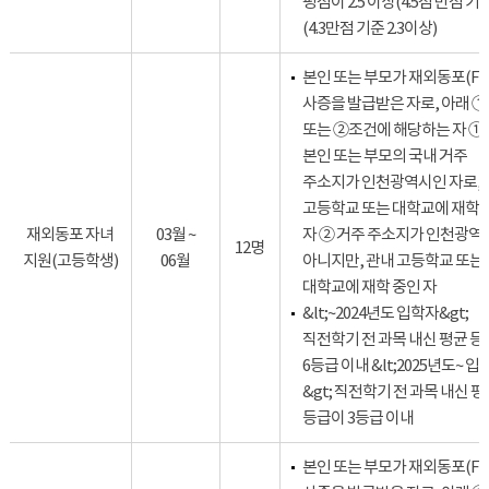
평점이 2.5 이상(4.5점 만점 기준
(4.3만점 기준 2.3이상)
본인 또는 부모가 재외동포(F-4
사증을 발급받은 자로, 아래 ①
또는 ②조건에 해당하는 자 ①
본인 또는 부모의 국내 거주
주소지가 인천광역시인 자로,
고등학교 또는 대학교에 재학 
재외동포 자녀
03월 ~
자 ② 거주 주소지가 인천광역
12명
지원(고등학생)
06월
아니지만, 관내 고등학교 또는
대학교에 재학 중인 자
&lt;~2024년도 입학자&gt;
직전학기 전 과목 내신 평균 
6등급 이내 &lt;2025년도~ 입
&gt; 직전학기 전 과목 내신 평
등급이 3등급 이내
본인 또는 부모가 재외동포(F-4