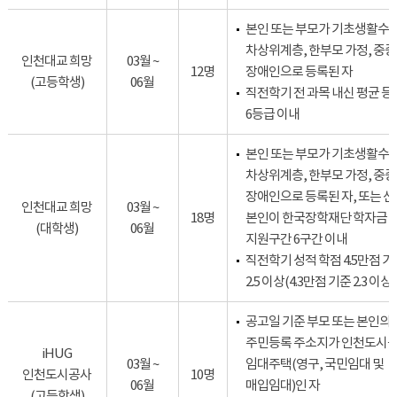
본인 또는 부모가 기초생활수급
차상위계층, 한부모 가정, 중증
인천대교 희망
03월 ~
12명
장애인으로 등록된 자
(고등학생)
06월
직전학기 전 과목 내신 평균 
6등급 이내
본인 또는 부모가 기초생활수급
차상위계층, 한부모 가정, 중증
장애인으로 등록된 자, 또는 
인천대교 희망
03월 ~
18명
본인이 한국장학재단 학자금
(대학생)
06월
지원구간 6구간 이내
직전학기 성적 학점 4.5만점 기
2.5 이상(4.3만점 기준 2.3 이상)
공고일 기준 부모 또는 본인의
주민등록 주소지가 인천도시
iHUG
03월 ~
임대주택(영구, 국민임대 및
인천도시공사
10명
06월
매입임대)인 자
(고등학생)