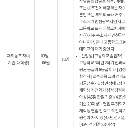
사증을 발급받은 자로, 아래 ①
또는 ②조건에 해당하는 자 ①
본인 또는 부모의 국내 거주
주소지가 인천광역시인 자로,
고등학교 또는 대학교에 재학 
자 ② 거주 주소지가 인천광역
아니지만, 관내 고등학교 또는
대학교에 재학 중인 자
재외동포 자녀
03월 ~
- 신입생 [고등학교 졸업자]
18명
지원(대학생)
06월
고등학교 3학년 2학기 전과목 
평균 등급이 6등급 이내 [검정
합격자] 필수과목 교과 성취도
평균점수가 5점 만점에 2점 이상
재학생 직전학기 성적 평점이 2.
이상(4.5점 만점 기준) (4.3만점
기준 2.3이상) - 편입 후 첫학기
재학생 편입 전 학교 직전학기
평점이 2.5 이상(4.5 만점 기준)
(4.3만점 기준 2.3 이상)